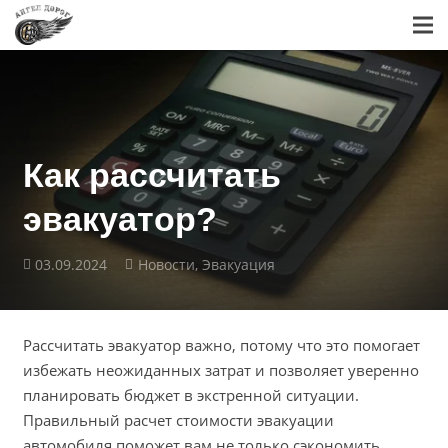
Как рассчитать
эвакуатор?
03.09.2024
Новости
,
Эвакуация
Рассчитать эвакуатор важно, потому что это помогает
избежать неожиданных затрат и позволяет уверенно
планировать бюджет в экстренной ситуации.
Правильный расчет стоимости эвакуации
автомобиля поможет вам не только сэкономить