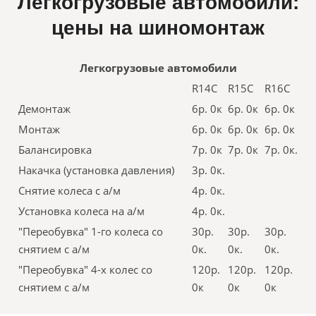
Легкогрузовые автомобили:
цены на шиномонтаж
Легкогрузовые автомобили
R14С
R15С
R16C
Демонтаж
6р. 0к
6р. 0к
6р. 0к
Монтаж
6р. 0к
6р. 0к
6р. 0к
Балансировка
7р. 0к
7р. 0к
7р. 0к.
Накачка (установка давления)
3р. 0к.
Снятие колеса с а/м
4р. 0к.
Установка колеса на а/м
4р. 0к.
"Переобувка" 1-го колеса со
30р.
30р.
30р.
снятием с а/м
0к.
0к.
0к.
"Переобувка" 4-х колес со
120р.
120р.
120р.
снятием с а/м
0к
0к
0к