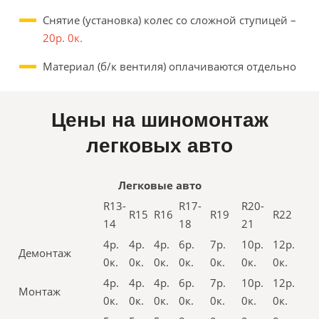
Снятие (установка) колес со сложной ступицей –
20р. 0к.
Материал (б/к вентиля) оплачиваются отдельно
Цены на шиномонтаж
легковых авто
Легковые авто
R13-
R17-
R20-
R15
R16
R19
R22
14
18
21
4р.
4р.
4р.
6р.
7р.
10р.
12р.
Демонтаж
0к.
0к.
0к.
0к.
0к.
0к.
0к.
4р.
4р.
4р.
6р.
7р.
10р.
12р.
Монтаж
0к.
0к.
0к.
0к.
0к.
0к.
0к.