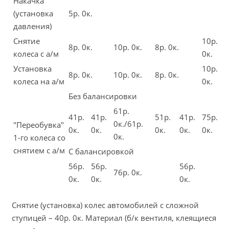
Накачка
(установка
5р. 0к.
давления)
Снятие
10р.
8р. 0к.
10р. 0к.
8р. 0к.
колеса с а/м
0к.
Установка
10р.
8р. 0к.
10р. 0к.
8р. 0к.
колеса на а/м
0к.
Без балансировки
61р.
41р.
41р.
51р.
41р.
75р.
0к./61р.
"Переобувка"
0к.
0к.
0к.
0к.
0к.
0к.
1-го колеса со
снятием с а/м
С балансировкой
56р.
56р.
56р.
76р. 0к.
0к.
0к.
0к.
Снятие (установка) колес автомобилей с сложной
ступицей – 40р. 0к. Материал (б/к вентиля, клеящиеся