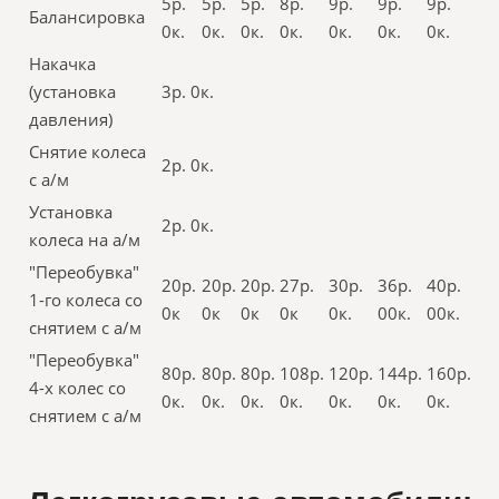
5р.
5р.
5р.
8р.
9р.
9р.
9р.
Балансировка
0к.
0к.
0к.
0к.
0к.
0к.
0к.
Накачка
(установка
3р. 0к.
давления)
Снятие колеса
2р. 0к.
с а/м
Установка
2р. 0к.
колеса на а/м
"Переобувка"
20р.
20р.
20р.
27р.
30р.
36р.
40р.
1-го колеса со
0к
0к
0к
0к
0к.
00к.
00к.
снятием с а/м
"Переобувка"
80р.
80р.
80р.
108р.
120р.
144р.
160р.
4-х колес со
0к.
0к.
0к.
0к.
0к.
0к.
0к.
снятием с а/м